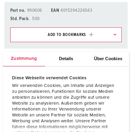
Part no.
990606
EAN
4015394226543
Std. Pack.
500
ADD TO BOOKMARKS
You can manage our products in various lists in the
shopping list / shopping basket area.
Details
Über Cookies
Zustimmung
My list
(0)
ADD
CREATE A NEW LIST
Diese Webseite verwendet Cookies
Wir verwenden Cookies, um Inhalte und Anzeigen
zu personalisieren, Funktionen für soziale Medien
anbieten zu können und die Zugriffe auf unsere
Website zu analysieren. Außerdem geben wir
Informationen zu Ihrer Verwendung unserer
Datasheets & Downloads
Website an unsere Partner für soziale Medien,
AMAXX® screw set consisting 990606
Werbung und Analysen weiter. Unsere Partner
führen diese Informationen möglicherweise mit