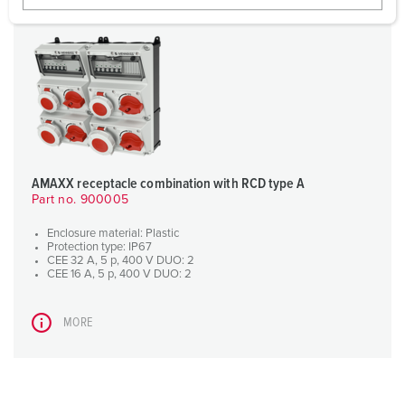
w
a
h
l
AMAXX receptacle combination with RCD type A
Part no. 900005
Enclosure material: Plastic
Protection type: IP67
CEE 32 A, 5 p, 400 V DUO: 2
CEE 16 A, 5 p, 400 V DUO: 2
MORE