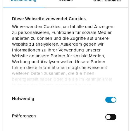
Diese Webseite verwendet Cookies
Wir verwenden Cookies, um Inhalte und Anzeigen
zu personalisieren, Funktionen für soziale Medien
anbieten zu können und die Zugriffe auf unsere
Website zu analysieren. Außerdem geben wir
Informationen zu Ihrer Verwendung unserer
Website an unsere Partner für soziale Medien,
Werbung und Analysen weiter. Unsere Partner
führen diese Informationen möglicherweise mit
weiteren Daten zusammen, die Sie ihnen
Click here for the playlist
bereitgestellt haben oder die sie im Rahmen Ihrer
Nutzung der Dienste gesammelt haben.
E
Datenschutzerklärung
Impressum
Notwendig
More knowledge about eMobility at MENNEKES
i
n
w
Präferenzen
i
l