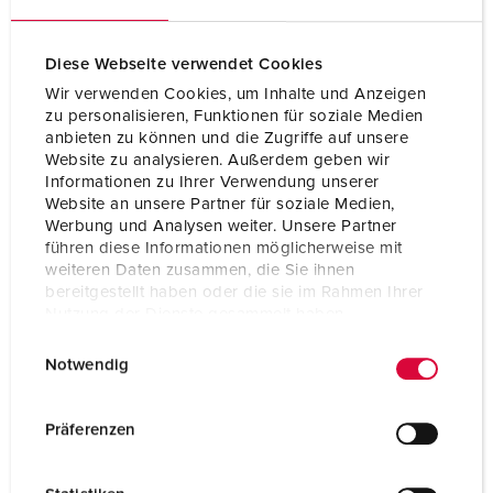
Diese Webseite verwendet Cookies
Wir verwenden Cookies, um Inhalte und Anzeigen
zu personalisieren, Funktionen für soziale Medien
anbieten zu können und die Zugriffe auf unsere
Website zu analysieren. Außerdem geben wir
Informationen zu Ihrer Verwendung unserer
Website an unsere Partner für soziale Medien,
Werbung und Analysen weiter. Unsere Partner
führen diese Informationen möglicherweise mit
weiteren Daten zusammen, die Sie ihnen
bereitgestellt haben oder die sie im Rahmen Ihrer
Nutzung der Dienste gesammelt haben.
E
Datenschutzerklärung
Impressum
Notwendig
i
n
w
Präferenzen
i
l