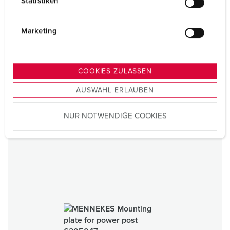
Statistiken
l
i
Mounting plate for power post
g
Marketing
Metal
u
IP44
n
g
COOKIES ZULASSEN
1 ARTICLES
s
AUSWAHL ERLAUBEN
a
u
NUR NOTWENDIGE COOKIES
s
w
a
h
l