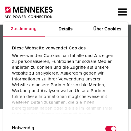
Details
Über Cookies
Zustimmung
PRODUCTS/SOLUTIONS
SERVICES
Diese Webseite verwendet Cookies
Wir verwenden Cookies, um Inhalte und Anzeigen
KNOWLEDGE
zu personalisieren, Funktionen für soziale Medien
anbieten zu können und die Zugriffe auf unsere
COMPANY
Website zu analysieren. Außerdem geben wir
Informationen zu Ihrer Verwendung unserer
Website an unsere Partner für soziale Medien,
Werbung und Analysen weiter. Unsere Partner
führen diese Informationen möglicherweise mit
weiteren Daten zusammen, die Sie ihnen
bereitgestellt haben oder die sie im Rahmen Ihrer
Nutzung der Dienste gesammelt haben.
© MENNEKES 2026
All rights reserved
E
Datenschutzerklärung
Impressum
Notwendig
Imprint
Privacy
Terms and conditions
i