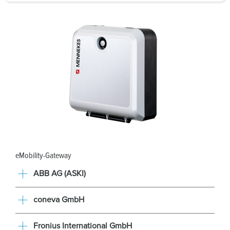
a
h
l
eMobility-Gateway
ABB AG (ASKI)
coneva GmbH
Fronius International GmbH