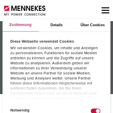
Details
Über Cookies
Zustimmung
PRODUCTS/SOLUTIONS
SERVICES
Diese Webseite verwendet Cookies
Wir verwenden Cookies, um Inhalte und Anzeigen
KNOWLEDGE
zu personalisieren, Funktionen für soziale Medien
anbieten zu können und die Zugriffe auf unsere
COMPANY
Website zu analysieren. Außerdem geben wir
Informationen zu Ihrer Verwendung unserer
Website an unsere Partner für soziale Medien,
Werbung und Analysen weiter. Unsere Partner
führen diese Informationen möglicherweise mit
weiteren Daten zusammen, die Sie ihnen
bereitgestellt haben oder die sie im Rahmen Ihrer
Nutzung der Dienste gesammelt haben.
© MENNEKES 2026
All rights reserved
E
Datenschutzerklärung
Impressum
Notwendig
Imprint
Privacy
Terms and conditions
i