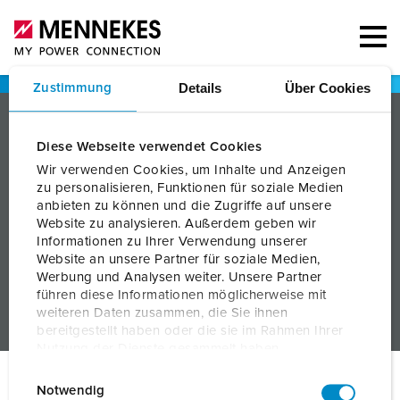
Details
Über Cookies
Zustimmung
PRODUCTS
Diese Webseite verwendet Cookies
SERVICES
Wir verwenden Cookies, um Inhalte und Anzeigen
zu personalisieren, Funktionen für soziale Medien
KNOWLEDGE
anbieten zu können und die Zugriffe auf unsere
Website zu analysieren. Außerdem geben wir
COMPANY
Informationen zu Ihrer Verwendung unserer
Website an unsere Partner für soziale Medien,
Werbung und Analysen weiter. Unsere Partner
führen diese Informationen möglicherweise mit
weiteren Daten zusammen, die Sie ihnen
bereitgestellt haben oder die sie im Rahmen Ihrer
Nutzung der Dienste gesammelt haben.
E
Datenschutzerklärung
Impressum
© MENNEKES 2026
All rights reserved
Notwendig
i