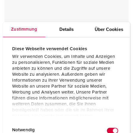
Details
Über Cookies
Zustimmung
Diese Webseite verwendet Cookies
Wir verwenden Cookies, um Inhalte und Anzeigen
zu personalisieren, Funktionen für soziale Medien
anbieten zu können und die Zugriffe auf unsere
Website zu analysieren. Außerdem geben wir
Informationen zu Ihrer Verwendung unserer
Website an unsere Partner für soziale Medien,
Werbung und Analysen weiter. Unsere Partner
führen diese Informationen möglicherweise mit
weiteren Daten zusammen, die Sie ihnen
bereitgestellt haben oder die sie im Rahmen Ihrer
Nutzung der Dienste gesammelt haben.
E
Datenschutzerklärung
Impressum
Notwendig
i