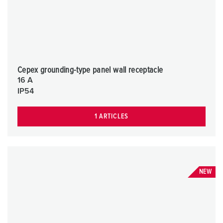
Cepex grounding-type panel wall receptacle
16 A
IP54
1 ARTICLES
NEW