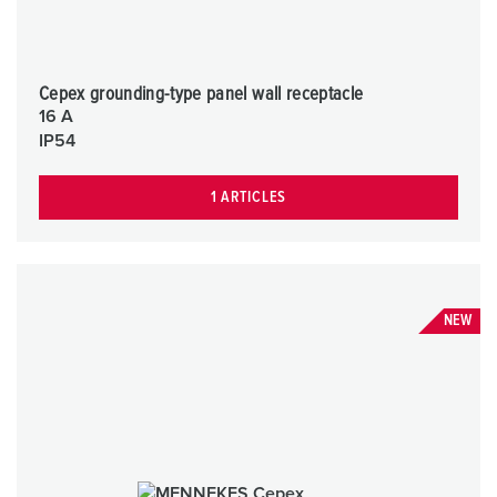
Cepex grounding-type panel wall receptacle
16 A
IP54
1 ARTICLES
NEW