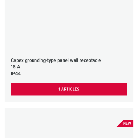
Cepex grounding-type panel wall receptacle
16 A
IP44
1 ARTICLES
NEW