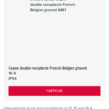
Cepex double receptacle French-Belgian ground
16 A
IP54
1 ARTICLES
International plugs and receptacles in 13, 15 and 16 A