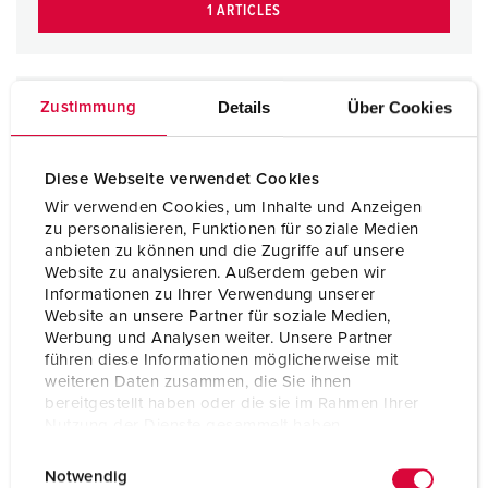
1 ARTICLES
Details
Über Cookies
Zustimmung
Diese Webseite verwendet Cookies
Wir verwenden Cookies, um Inhalte und Anzeigen
zu personalisieren, Funktionen für soziale Medien
anbieten zu können und die Zugriffe auf unsere
Website zu analysieren. Außerdem geben wir
Informationen zu Ihrer Verwendung unserer
Website an unsere Partner für soziale Medien,
Werbung und Analysen weiter. Unsere Partner
führen diese Informationen möglicherweise mit
weiteren Daten zusammen, die Sie ihnen
bereitgestellt haben oder die sie im Rahmen Ihrer
Nutzung der Dienste gesammelt haben.
E
Datenschutzerklärung
Impressum
Notwendig
i