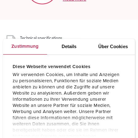
Technical specifications
Grounding-type panel mounted receptacle 17081
Details
Über Cookies
Zustimmung
Ampere
16 A
Diese Webseite verwendet Cookies
Poles
2 p+PE
Wir verwenden Cookies, um Inhalte und Anzeigen
zu personalisieren, Funktionen für soziale Medien
Voltage
230 V
anbieten zu können und die Zugriffe auf unsere
Website zu analysieren. Außerdem geben wir
Connection technology
Screw terminals
Informationen zu Ihrer Verwendung unserer
Website an unsere Partner für soziale Medien,
Contact
standard
Werbung und Analysen weiter. Unsere Partner
führen diese Informationen möglicherweise mit
Protection type
IP68
weiteren Daten zusammen, die Sie ihnen
bereitgestellt haben oder die sie im Rahmen Ihrer
Shutter
Yes
Nutzung der Dienste gesammelt haben.