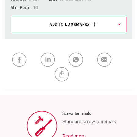
Std. Pack.
10
ADD TO BOOKMARKS
You can manage our products in various lists in the
shopping list / shopping basket area.
My list
(0)
ADD
CREATE A NEW LIST
Screw terminals
Standard screw terminals
Read more