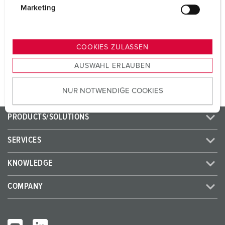
CEE 32 A, 5 p, 400 V
1
g
Marketing
u
SCHUKO® 16 A, 230 V
3
n
g
COOKIES ZULASSEN
s
TO THE PRODUCT
AUSWAHL ERLAUBEN
a
u
NUR NOTWENDIGE COOKIES
s
w
a
PRODUCTS/SOLUTIONS
h
l
SERVICES
KNOWLEDGE
COMPANY