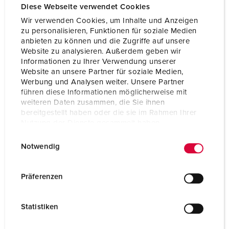
Diese Webseite verwendet Cookies
Wir verwenden Cookies, um Inhalte und Anzeigen
zu personalisieren, Funktionen für soziale Medien
anbieten zu können und die Zugriffe auf unsere
Website zu analysieren. Außerdem geben wir
Informationen zu Ihrer Verwendung unserer
Website an unsere Partner für soziale Medien,
Werbung und Analysen weiter. Unsere Partner
führen diese Informationen möglicherweise mit
weiteren Daten zusammen, die Sie ihnen
bereitgestellt haben oder die sie im Rahmen Ihrer
Nutzung der Dienste gesammelt haben.
E
Datenschutzerklärung
Impressum
Notwendig
i
Part no. 940080
n
Enclosure material
Plastic
w
Präferenzen
i
Protection type
IP44
l
Statistiken
CEE 16 A, 5 p, 400 V
1
l
i