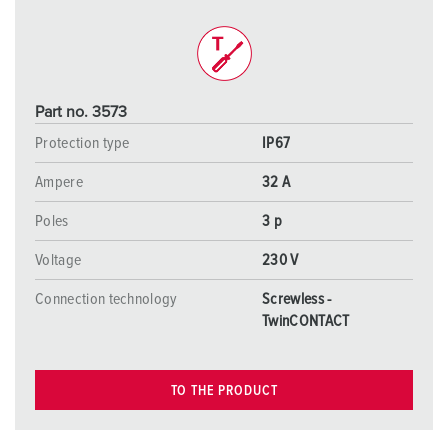
Part no. 3573
Protection type
IP67
Ampere
32 A
Poles
3 p
Voltage
230 V
Connection technology
Screwless -
TwinCONTACT
TO THE PRODUCT