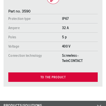
Part no. 3590
Protection type
IP67
Ampere
32 A
Poles
5 p
Voltage
400 V
Connection technology
Screwless -
TwinCONTACT
TO THE PRODUCT
PRODUCTS/SOLUTIONS