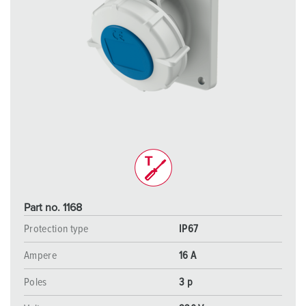
Part no. 1168
Protection type
IP67
Ampere
16 A
Poles
3 p