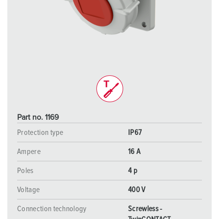
Part no. 1169
Protection type
IP67
Ampere
16 A
Poles
4 p
Voltage
400 V
Connection technology
Screwless -