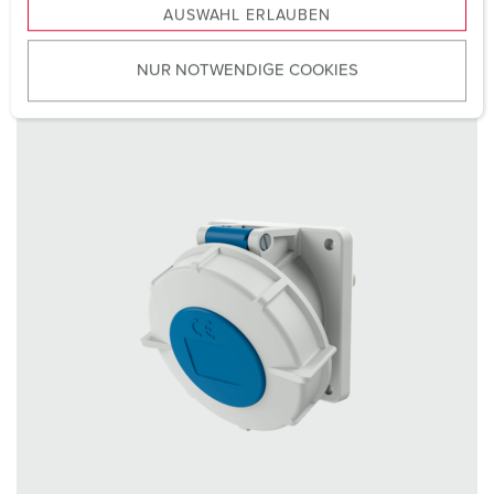
TO THE PRODUCT
AUSWAHL ERLAUBEN
a
u
NUR NOTWENDIGE COOKIES
s
w
a
h
l