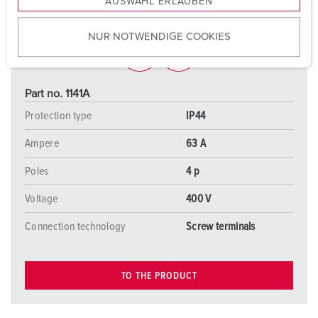
AUSWAHL ERLAUBEN
a
u
NUR NOTWENDIGE COOKIES
s
w
a
h
Part no. 1141A
l
Protection type
IP44
Ampere
63 A
Poles
4 p
Voltage
400 V
Connection technology
Screw terminals
TO THE PRODUCT