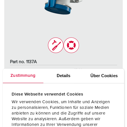
Part no. 1137A
Protection type
IP44
Details
Über Cookies
Zustimmung
Ampere
63 A
Poles
3 p
Diese Webseite verwendet Cookies
Wir verwenden Cookies, um Inhalte und Anzeigen
Voltage
230 V
zu personalisieren, Funktionen für soziale Medien
anbieten zu können und die Zugriffe auf unsere
Connection technology
Screw terminals
Website zu analysieren. Außerdem geben wir
Informationen zu Ihrer Verwendung unserer