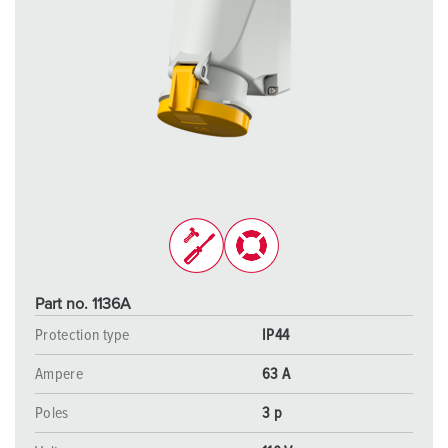
Part no. 1136A
Protection type
IP44
Ampere
63 A
Poles
3 p