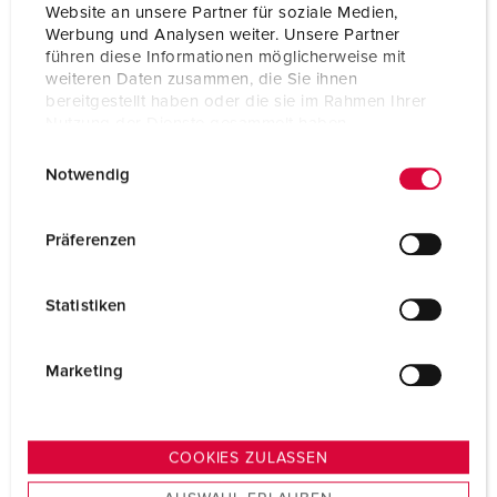
Website an unsere Partner für soziale Medien,
TO THE PRODUCT
Werbung und Analysen weiter. Unsere Partner
führen diese Informationen möglicherweise mit
weiteren Daten zusammen, die Sie ihnen
bereitgestellt haben oder die sie im Rahmen Ihrer
Nutzung der Dienste gesammelt haben.
E
Datenschutzerklärung
Impressum
Notwendig
i
n
w
Präferenzen
i
l
Statistiken
l
i
g
Marketing
u
n
g
COOKIES ZULASSEN
s