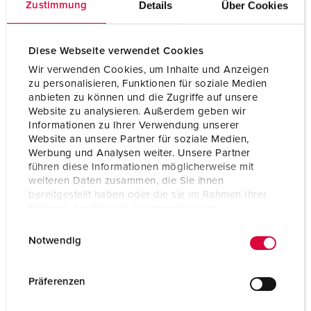
Details
Über Cookies
Zustimmung
Diese Webseite verwendet Cookies
Wir verwenden Cookies, um Inhalte und Anzeigen
zu personalisieren, Funktionen für soziale Medien
anbieten zu können und die Zugriffe auf unsere
Website zu analysieren. Außerdem geben wir
Informationen zu Ihrer Verwendung unserer
Website an unsere Partner für soziale Medien,
Werbung und Analysen weiter. Unsere Partner
führen diese Informationen möglicherweise mit
weiteren Daten zusammen, die Sie ihnen
bereitgestellt haben oder die sie im Rahmen Ihrer
Nutzung der Dienste gesammelt haben.
Part no. 25104
E
Datenschutzerklärung
Impressum
Enclosure material
Plastic
Notwendig
i
Protection type
IP 44
n
w
Präferenzen
Data port sockets
1 Cepex data port
i
socket prepared for 2