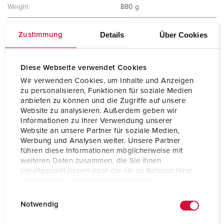
Weight
880 g
Certifications
EAC
Details
Über Cookies
Zustimmung
Storage receptacle combination
A
Diese Webseite verwendet Cookies
Wir verwenden Cookies, um Inhalte und Anzeigen
zu personalisieren, Funktionen für soziale Medien
anbieten zu können und die Zugriffe auf unsere
Website zu analysieren. Außerdem geben wir
Informationen zu Ihrer Verwendung unserer
Website an unsere Partner für soziale Medien,
Werbung und Analysen weiter. Unsere Partner
führen diese Informationen möglicherweise mit
weiteren Daten zusammen, die Sie ihnen
bereitgestellt haben oder die sie im Rahmen Ihrer
Nutzung der Dienste gesammelt haben.
E
Datenschutzerklärung
Impressum
Notwendig
i
n