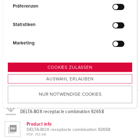
w
Präferenzen
i
l
Statistiken
l
i
g
Marketing
u
n
g
COOKIES ZULASSEN
s
AUSWAHL ERLAUBEN
a
u
NUR NOTWENDIGE COOKIES
s
w
Datasheets & Downloads
a
DELTA-BOX receptacle combination 92658
h
Product info
l
DELTA-BOX receptacle combination 92658
PDF, 155 KB