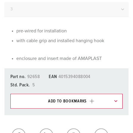
pre-wired for installation
with cable grip and installed hanging hook
enclosure and insert made of AMAPLAST
Part no.
92658
EAN
4015394088004
Std. Pack.
5
ADD TO BOOKMARKS
You can manage our products in various lists in the
shopping list / shopping basket area.
My list
(0)
ADD