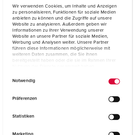
Wir verwenden Cookies, um Inhalte und Anzeigen
zu personalisieren, Funktionen für soziale Medien
anbieten zu können und die Zugriffe auf unsere
Website zu analysieren. Außerdem geben wir
Informationen zu Ihrer Verwendung unserer
Website an unsere Partner für soziale Medien,
Werbung und Analysen weiter. Unsere Partner
führen diese Informationen möglicherweise mit
weiteren Daten zusammen, die Sie ihnen
bereitgestellt haben oder die sie im Rahmen Ihrer
Nutzung der Dienste gesammelt haben.
E
Datenschutzerklärung
Impressum
Notwendig
i
n
Part no. 92658
w
Präferenzen
Enclosure material
Plastic
i
l
Protection type
IP44
Statistiken
l
CEE 16 A, 5 p, 400 V
1
i
g
Marketing