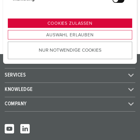
SCHUKO® 16 A, 230 V
3
u
n
g
TO THE PRODUCT
COOKIES ZULASSEN
s
AUSWAHL ERLAUBEN
a
u
NUR NOTWENDIGE COOKIES
s
w
PRODUCTS/SOLUTIONS
a
h
SERVICES
l
KNOWLEDGE
COMPANY