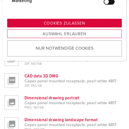
g
Marketing
u
n
Datasheets & Downloads
Cepex panel mounted receptacle, pearl white 4817
g
COOKIES ZULASSEN
s
Product info
AUSWAHL ERLAUBEN
a
Cepex panel mounted receptacle, pearl white 4817
u
PDF, 468 KB
NUR NOTWENDIGE COOKIES
s
CAD data STP
w
Cepex panel mounted receptacle, pearl white 4817
a
ZIP, 567 KB
h
CAD data 3D DWG
l
Cepex panel mounted receptacle, pearl white 4817
ZIP, 955 KB
Dimensional drawing portrait
Cepex panel mounted receptacle, pearl white 4817
PNG, 160 KB
Dimensional drawing landscape format
Cepex panel mounted receptacle, pearl white 4817