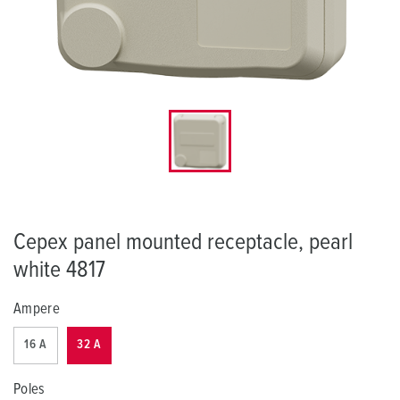
Cepex panel mounted receptacle, pearl
white 4817
Ampere
16 A
32 A
Poles