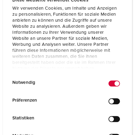
Diese Webseite verwendet Cookies
Wir verwenden Cookies, um Inhalte und Anzeigen
zu personalisieren, Funktionen für soziale Medien
anbieten zu können und die Zugriffe auf unsere
Website zu analysieren. Außerdem geben wir
Informationen zu Ihrer Verwendung unserer
Website an unsere Partner für soziale Medien,
Werbung und Analysen weiter. Unsere Partner
führen diese Informationen möglicherweise mit
weiteren Daten zusammen, die Sie ihnen
bereitgestellt haben oder die sie im Rahmen Ihrer
Nutzung der Dienste gesammelt haben.
E
Datenschutzerklärung
Impressum
Notwendig
i
n
w
Präferenzen
i
l
Statistiken
l
i