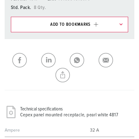
Std. Pack.
8 Qty.
ADD TO BOOKMARKS
You can manage our products in various lists in the
shopping list / shopping basket area.
My list
(0)
ADD
CREATE A NEW LIST
Technical specifications
Cepex panel mounted receptacle, pearl white 4817
Ampere
32 A