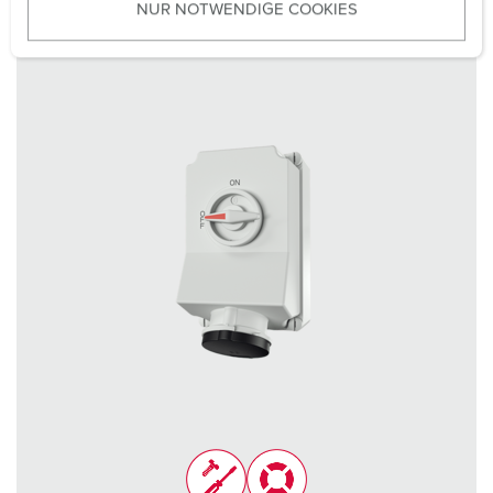
NUR NOTWENDIGE COOKIES
s
w
a
h
l