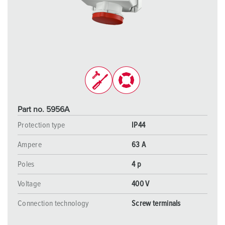
Part no. 5956A
Protection type
IP44
Ampere
63 A
Poles
4 p
Voltage
400 V
Connection technology
Screw terminals