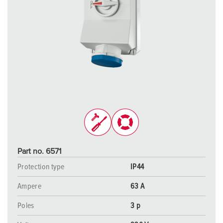
Part no. 6571
Protection type
IP44
Ampere
63 A
Poles
3 p