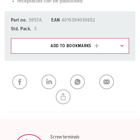
receptacles can be padlocked
Part no.
5957A
EAN
4015394030652
Std. Pack.
3
ADD TO BOOKMARKS
You can manage our products in various lists in the
shopping list / shopping basket area.
My list
(0)
ADD
CREATE A NEW LIST
Screw terminals