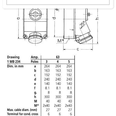
w
a
h
l