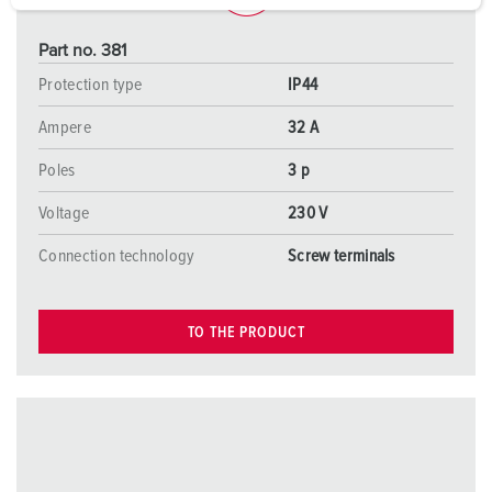
a
h
Part no. 381
l
Protection type
IP44
Ampere
32 A
Poles
3 p
Voltage
230 V
Connection technology
Screw terminals
TO THE PRODUCT