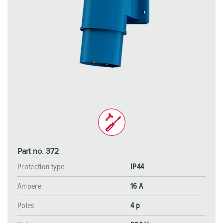
Part no. 372
Protection type
IP44
Ampere
16 A
Poles
4 p