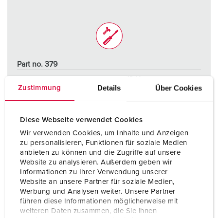
Part no. 379
Protection type
IP44
Details
Über Cookies
Zustimmung
Ampere
16 A
Poles
5 p
Diese Webseite verwendet Cookies
Wir verwenden Cookies, um Inhalte und Anzeigen
Voltage
400 V
zu personalisieren, Funktionen für soziale Medien
anbieten zu können und die Zugriffe auf unsere
Connection technology
Screw terminals
Website zu analysieren. Außerdem geben wir
Informationen zu Ihrer Verwendung unserer
Website an unsere Partner für soziale Medien,
TO THE PRODUCT
Werbung und Analysen weiter. Unsere Partner
führen diese Informationen möglicherweise mit
weiteren Daten zusammen, die Sie ihnen