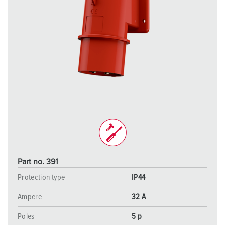
Part no. 391
Protection type
IP44
Ampere
32 A
Poles
5 p