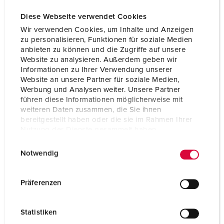
Diese Webseite verwendet Cookies
Wir verwenden Cookies, um Inhalte und Anzeigen
zu personalisieren, Funktionen für soziale Medien
anbieten zu können und die Zugriffe auf unsere
Website zu analysieren. Außerdem geben wir
Informationen zu Ihrer Verwendung unserer
Website an unsere Partner für soziale Medien,
Werbung und Analysen weiter. Unsere Partner
führen diese Informationen möglicherweise mit
weiteren Daten zusammen, die Sie ihnen
bereitgestellt haben oder die sie im Rahmen Ihrer
Nutzung der Dienste gesammelt haben.
E
Datenschutzerklärung
Impressum
Part no. 11180
Notwendig
i
Protection type
IP44
n
w
Präferenzen
Ampere
16 A
i
l
Poles
2 p+PE
Statistiken
l