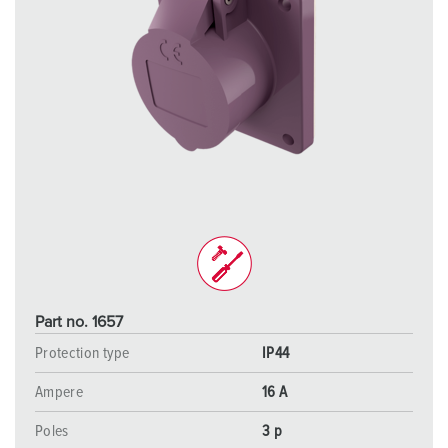
Part no. 1657
Protection type
IP44
Ampere
16 A
Poles
3 p