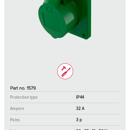
Part no. 1579
Protection type
IP44
Ampere
32 A
Poles
3 p