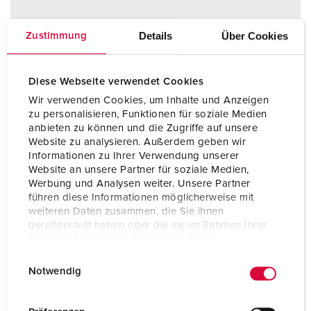
Details
Über Cookies
Zustimmung
Diese Webseite verwendet Cookies
Wir verwenden Cookies, um Inhalte und Anzeigen
zu personalisieren, Funktionen für soziale Medien
anbieten zu können und die Zugriffe auf unsere
Website zu analysieren. Außerdem geben wir
Informationen zu Ihrer Verwendung unserer
Website an unsere Partner für soziale Medien,
Werbung und Analysen weiter. Unsere Partner
führen diese Informationen möglicherweise mit
weiteren Daten zusammen, die Sie ihnen
bereitgestellt haben oder die sie im Rahmen Ihrer
Nutzung der Dienste gesammelt haben.
E
Datenschutzerklärung
Impressum
Notwendig
i
Part no. 1661
n
Protection type
IP44
w