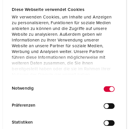
Diese Webseite verwendet Cookies
Wir verwenden Cookies, um Inhalte und Anzeigen
zu personalisieren, Funktionen für soziale Medien
anbieten zu können und die Zugriffe auf unsere
Website zu analysieren. Außerdem geben wir
Informationen zu Ihrer Verwendung unserer
Website an unsere Partner für soziale Medien,
Werbung und Analysen weiter. Unsere Partner
führen diese Informationen möglicherweise mit
weiteren Daten zusammen, die Sie ihnen
bereitgestellt haben oder die sie im Rahmen Ihrer
Nutzung der Dienste gesammelt haben.
E
Datenschutzerklärung
Impressum
Part no. 17006
Notwendig
i
Protection type
IP68
n
w
Präferenzen
Ampere
16 A
i
l
Poles
2 p+PE
Statistiken
l