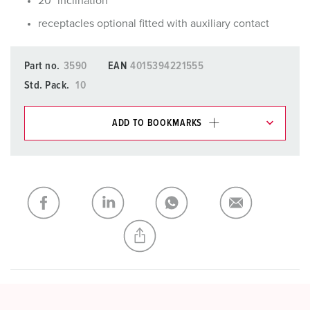
20° inclination
receptacles optional fitted with auxiliary contact
Part no.
3590
EAN
4015394221555
Std. Pack.
10
ADD TO BOOKMARKS
You can manage our products in various lists in the
shopping list / shopping basket area.
My list
(0)
ADD
CREATE A NEW LIST