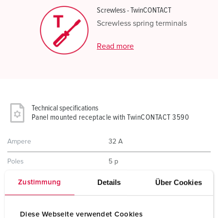
Screwless - TwinCONTACT
Screwless spring terminals
Read more
Technical specifications
Panel mounted receptacle with TwinCONTACT 3590
Ampere
32 A
Poles
5 p
Details
Über Cookies
Voltage
400 V
Zustimmung
Clock position
6 h
Diese Webseite verwendet Cookies