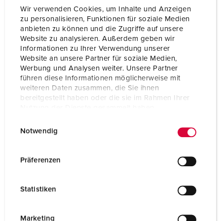
Hertz
50-60 Hz
Wir verwenden Cookies, um Inhalte und Anzeigen
zu personalisieren, Funktionen für soziale Medien
Connection technology
Screwless - TwinCONTACT
anbieten zu können und die Zugriffe auf unsere
Website zu analysieren. Außerdem geben wir
Contact
standard
Informationen zu Ihrer Verwendung unserer
Website an unsere Partner für soziale Medien,
Protection type
IP67
Werbung und Analysen weiter. Unsere Partner
führen diese Informationen möglicherweise mit
Flange
85x85 mm
weiteren Daten zusammen, die Sie ihnen
bereitgestellt haben oder die sie im Rahmen Ihrer
Fixing hole
70x70 mm
Nutzung der Dienste gesammelt haben.
E
Datenschutzerklärung
Impressum
Inclination
20 °
Notwendig
i
Weight
235 g
n
w
Präferenzen
Certifications
VDE
i
EAC
l
CQC
Statistiken
CB Zertifikat
l
i
g
Marketing