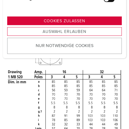
u
n
g
COOKIES ZULASSEN
s
AUSWAHL ERLAUBEN
a
u
NUR NOTWENDIGE COOKIES
s
w
a
h
l