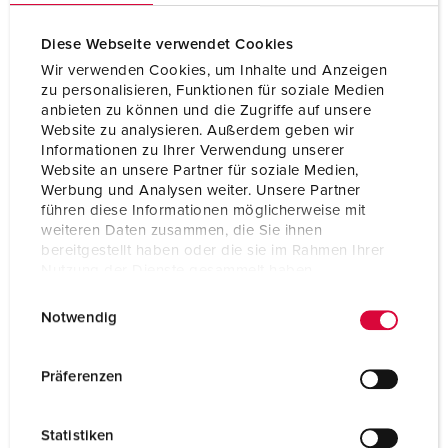
Diese Webseite verwendet Cookies
Wir verwenden Cookies, um Inhalte und Anzeigen
zu personalisieren, Funktionen für soziale Medien
anbieten zu können und die Zugriffe auf unsere
Website zu analysieren. Außerdem geben wir
Informationen zu Ihrer Verwendung unserer
Website an unsere Partner für soziale Medien,
Werbung und Analysen weiter. Unsere Partner
führen diese Informationen möglicherweise mit
weiteren Daten zusammen, die Sie ihnen
bereitgestellt haben oder die sie im Rahmen Ihrer
Nutzung der Dienste gesammelt haben.
E
Datenschutzerklärung
Impressum
Part no. 970005
Notwendig
i
Enclosure material
Plastic
n
w
Protection type
IP44
Präferenzen
i
CEE 16 A, 5 p, 400 V
1
l
Statistiken
l