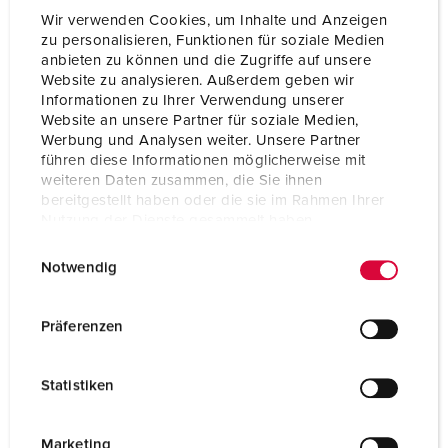
Wir verwenden Cookies, um Inhalte und Anzeigen
zu personalisieren, Funktionen für soziale Medien
anbieten zu können und die Zugriffe auf unsere
Website zu analysieren. Außerdem geben wir
Informationen zu Ihrer Verwendung unserer
Website an unsere Partner für soziale Medien,
Werbung und Analysen weiter. Unsere Partner
führen diese Informationen möglicherweise mit
weiteren Daten zusammen, die Sie ihnen
bereitgestellt haben oder die sie im Rahmen Ihrer
Nutzung der Dienste gesammelt haben.
E
Datenschutzerklärung
Impressum
Notwendig
i
n
Part no. 920022
w
Präferenzen
Enclosure material
Plastic
i
l
Protection type
IP44
Statistiken
l
CEE 16 A, 5 p, 400 V
1
i
g
Marketing