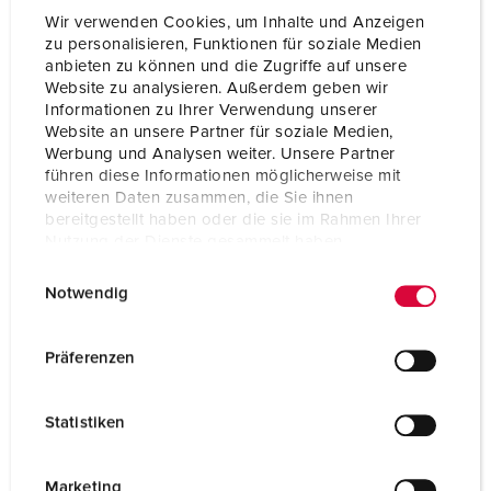
Wir verwenden Cookies, um Inhalte und Anzeigen
zu personalisieren, Funktionen für soziale Medien
anbieten zu können und die Zugriffe auf unsere
Website zu analysieren. Außerdem geben wir
Informationen zu Ihrer Verwendung unserer
Website an unsere Partner für soziale Medien,
Werbung und Analysen weiter. Unsere Partner
führen diese Informationen möglicherweise mit
weiteren Daten zusammen, die Sie ihnen
bereitgestellt haben oder die sie im Rahmen Ihrer
Nutzung der Dienste gesammelt haben.
E
Datenschutzerklärung
Impressum
Notwendig
i
n
Part no. 920007
w
Präferenzen
Enclosure material
Plastic
i
l
Protection type
IP44
Statistiken
l
CEE 16 A, 5 p, 400 V
1
i
g
Marketing