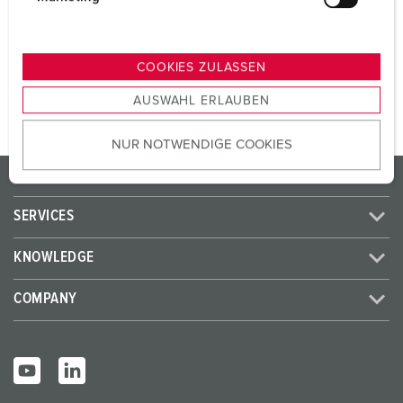
SCHUKO® 16 A, 230 V
2
u
n
g
TO THE PRODUCT
COOKIES ZULASSEN
s
AUSWAHL ERLAUBEN
a
u
NUR NOTWENDIGE COOKIES
s
w
PRODUCTS/SOLUTIONS
a
h
SERVICES
l
KNOWLEDGE
COMPANY