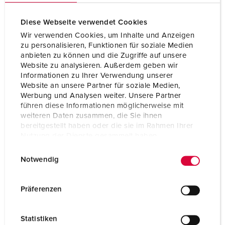
Diese Webseite verwendet Cookies
Wir verwenden Cookies, um Inhalte und Anzeigen
zu personalisieren, Funktionen für soziale Medien
anbieten zu können und die Zugriffe auf unsere
Website zu analysieren. Außerdem geben wir
Informationen zu Ihrer Verwendung unserer
Website an unsere Partner für soziale Medien,
Werbung und Analysen weiter. Unsere Partner
führen diese Informationen möglicherweise mit
weiteren Daten zusammen, die Sie ihnen
bereitgestellt haben oder die sie im Rahmen Ihrer
Nutzung der Dienste gesammelt haben.
E
Datenschutzerklärung
Impressum
Part no. 14502
Notwendig
i
Protection type
IP54
n
w
Ampere
16 A
Präferenzen
i
Poles
3 p
l
Statistiken
l