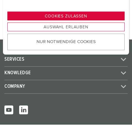
n
TO THE PRODUCT
g
COOKIES ZULASSEN
s
AUSWAHL ERLAUBEN
a
u
NUR NOTWENDIGE COOKIES
s
PRODUCTS/SOLUTIONS
w
a
SERVICES
h
l
KNOWLEDGE
COMPANY