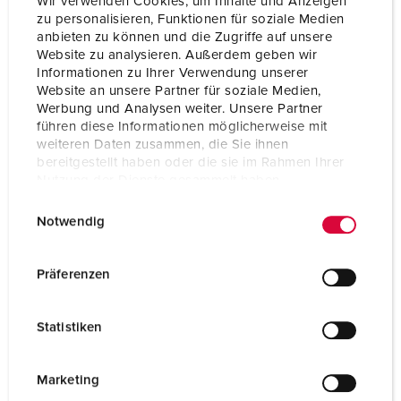
Wir verwenden Cookies, um Inhalte und Anzeigen
zu personalisieren, Funktionen für soziale Medien
anbieten zu können und die Zugriffe auf unsere
Website zu analysieren. Außerdem geben wir
Informationen zu Ihrer Verwendung unserer
Website an unsere Partner für soziale Medien,
Werbung und Analysen weiter. Unsere Partner
führen diese Informationen möglicherweise mit
weiteren Daten zusammen, die Sie ihnen
bereitgestellt haben oder die sie im Rahmen Ihrer
Nutzung der Dienste gesammelt haben.
E
Datenschutzerklärung
Impressum
Notwendig
i
n
w
Part no. 920003
Präferenzen
i
Enclosure material
Plastic
l
Statistiken
Protection type
IP44
l
i
SCHUKO® 16 A, 230 V
3
g
Marketing
u