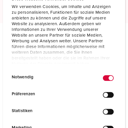
Read more
Wir verwenden Cookies, um Inhalte und Anzeigen
zu personalisieren, Funktionen für soziale Medien
anbieten zu können und die Zugriffe auf unsere
Website zu analysieren. Außerdem geben wir
Informationen zu Ihrer Verwendung unserer
Website an unsere Partner für soziale Medien,
Technical specifications
Werbung und Analysen weiter. Unsere Partner
Panel mounted receptacle 75053
führen diese Informationen möglicherweise mit
weiteren Daten zusammen, die Sie ihnen
bereitgestellt haben oder die sie im Rahmen Ihrer
Ampere
200 A
Nutzung der Dienste gesammelt haben.
Poles
4 p
E
Datenschutzerklärung
Impressum
Notwendig
i
Voltage
400 V
n
w
Präferenzen
Clock position
6 h
i
l
Hertz
50-60 Hz
Statistiken
l
Connection technology
Screw terminals
i
g
Marketing