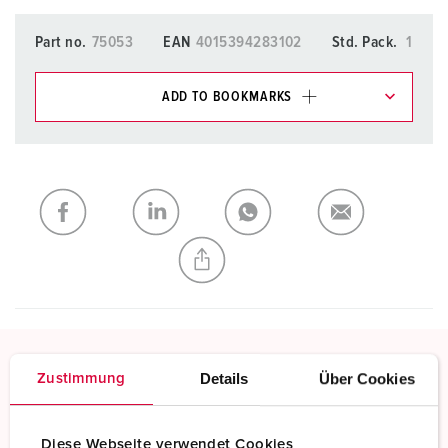
Part no.
75053
EAN
4015394283102
Std. Pack.
1
ADD TO BOOKMARKS
You can manage our products in various lists in the
shopping list / shopping basket area.
My list
(0)
ADD
CREATE A NEW LIST
Details
Über Cookies
Zustimmung
Screw terminals
Standard screw terminals
Diese Webseite verwendet Cookies