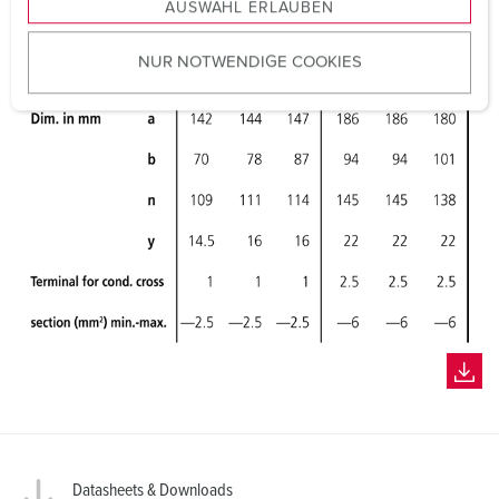
AUSWAHL ERLAUBEN
a
u
NUR NOTWENDIGE COOKIES
s
w
a
h
l
Datasheets & Downloads