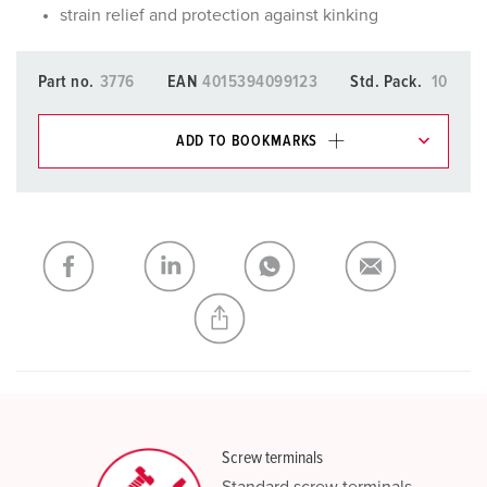
strain relief and protection against kinking
Part no.
3776
EAN
4015394099123
Std. Pack.
10
ADD TO BOOKMARKS
You can manage our products in various lists in the
shopping list / shopping basket area.
My list
(0)
ADD
CREATE A NEW LIST
Screw terminals