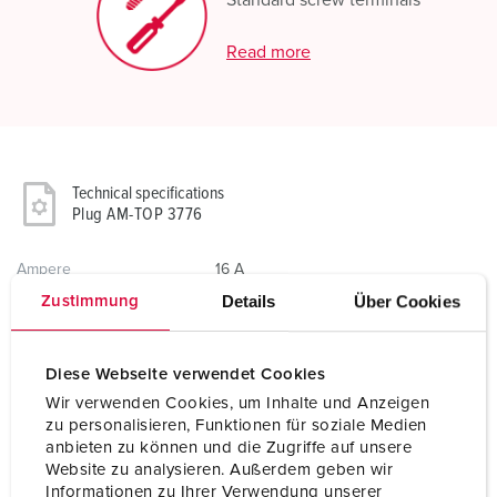
Standard screw terminals
Read more
Technical specifications
Plug AM-TOP 3776
Ampere
16 A
Details
Über Cookies
Zustimmung
Poles
7 p
Voltage
230 V
Diese Webseite verwendet Cookies
Wir verwenden Cookies, um Inhalte und Anzeigen
Clock position
9 h
zu personalisieren, Funktionen für soziale Medien
anbieten zu können und die Zugriffe auf unsere
Hertz
50-60 Hz
Website zu analysieren. Außerdem geben wir
Informationen zu Ihrer Verwendung unserer