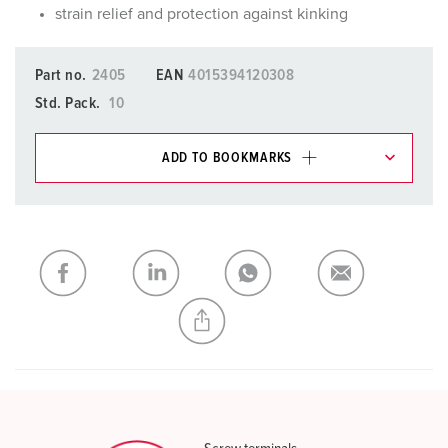
strain relief and protection against kinking
Part no.
2405
EAN
4015394120308
Std. Pack.
10
ADD TO BOOKMARKS
You can manage our products in various lists in the
shopping list / shopping basket area.
My list
(0)
ADD
CREATE A NEW LIST