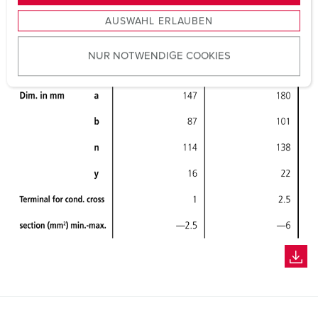
s
AUSWAHL ERLAUBEN
a
u
NUR NOTWENDIGE COOKIES
s
w
a
h
l