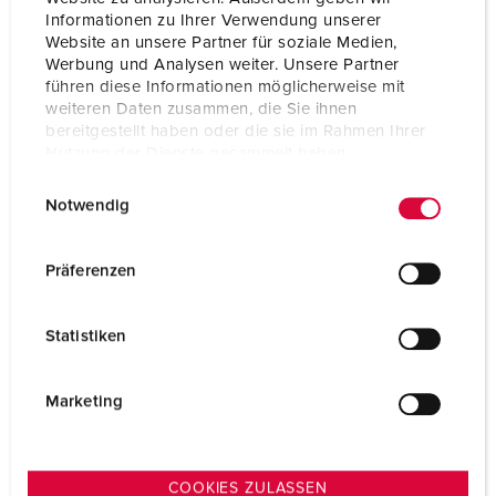
Informationen zu Ihrer Verwendung unserer
Connection technology
Screw terminals
Website an unsere Partner für soziale Medien,
Werbung und Analysen weiter. Unsere Partner
Contact
highly heat resistant contact carrier
führen diese Informationen möglicherweise mit
nickel plated contacts
weiteren Daten zusammen, die Sie ihnen
bereitgestellt haben oder die sie im Rahmen Ihrer
Protection type
IP67
Nutzung der Dienste gesammelt haben.
E
Weight
349 g
Datenschutzerklärung
Impressum
Notwendig
i
Certifications
EAC
n
CQC
w
Präferenzen
i
l
Statistiken
l
i
g
Marketing
u
n
g
COOKIES ZULASSEN