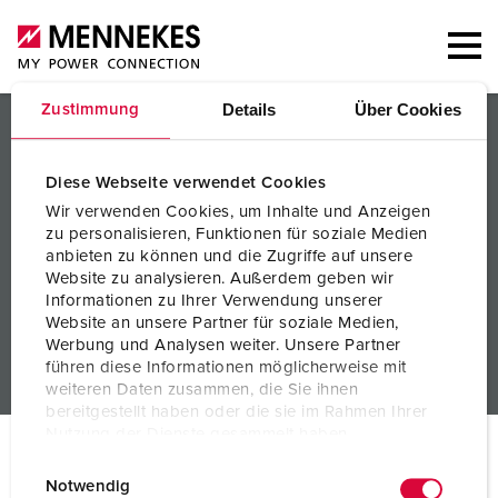
Details
Über Cookies
Zustimmung
PRODUCTS/SOLUTIONS
SERVICES
Diese Webseite verwendet Cookies
Wir verwenden Cookies, um Inhalte und Anzeigen
KNOWLEDGE
zu personalisieren, Funktionen für soziale Medien
anbieten zu können und die Zugriffe auf unsere
COMPANY
Website zu analysieren. Außerdem geben wir
Informationen zu Ihrer Verwendung unserer
Website an unsere Partner für soziale Medien,
Werbung und Analysen weiter. Unsere Partner
führen diese Informationen möglicherweise mit
weiteren Daten zusammen, die Sie ihnen
bereitgestellt haben oder die sie im Rahmen Ihrer
Nutzung der Dienste gesammelt haben.
© MENNEKES 2026
All rights reserved
E
Datenschutzerklärung
Impressum
Notwendig
Imprint
Privacy
Terms and conditions
i