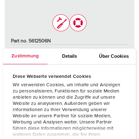
Part no. 5612506N
Protection type
IP67 / IP69
Details
Über Cookies
Zustimmung
Ampere
16 A
Poles
5 p
Diese Webseite verwendet Cookies
Wir verwenden Cookies, um Inhalte und Anzeigen
Voltage
400 V
zu personalisieren, Funktionen für soziale Medien
anbieten zu können und die Zugriffe auf unsere
Connection technology
Screw terminals
Website zu analysieren. Außerdem geben wir
Informationen zu Ihrer Verwendung unserer
Website an unsere Partner für soziale Medien,
TO THE PRODUCT
Werbung und Analysen weiter. Unsere Partner
führen diese Informationen möglicherweise mit
weiteren Daten zusammen, die Sie ihnen