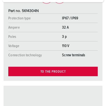
a
h
Part no. 5614304N
l
Protection type
IP67 / IP69
Ampere
32 A
Poles
3 p
Voltage
110 V
Connection technology
Screw terminals
TO THE PRODUCT