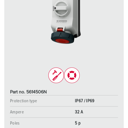
Part no. 5614506N
Protection type
IP67 / IP69
Ampere
32 A
Poles
5 p