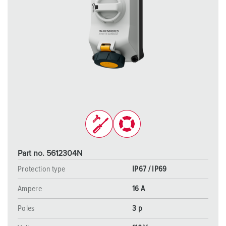
Part no. 5612304N
Protection type
IP67 / IP69
Ampere
16 A
Poles
3 p