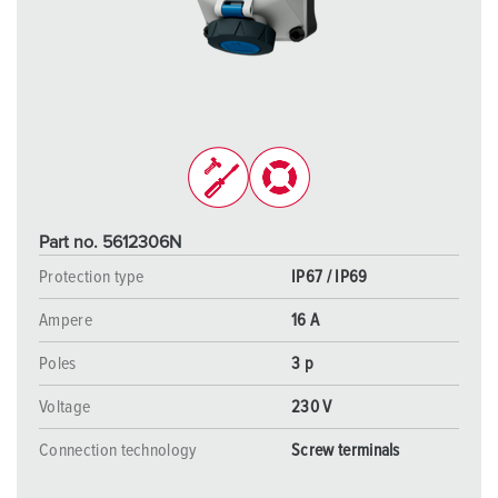
Part no. 5612306N
Protection type
IP67 / IP69
Ampere
16 A
Poles
3 p
Voltage
230 V
Connection technology
Screw terminals