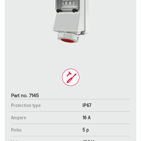
Part no. 7145
Protection type
IP67
Ampere
16 A
Poles
5 p