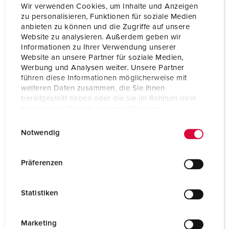
Wir verwenden Cookies, um Inhalte und Anzeigen
zu personalisieren, Funktionen für soziale Medien
anbieten zu können und die Zugriffe auf unsere
Website zu analysieren. Außerdem geben wir
Informationen zu Ihrer Verwendung unserer
Website an unsere Partner für soziale Medien,
Werbung und Analysen weiter. Unsere Partner
führen diese Informationen möglicherweise mit
weiteren Daten zusammen, die Sie ihnen
bereitgestellt haben oder die sie im Rahmen Ihrer
Nutzung der Dienste gesammelt haben.
E
Datenschutzerklärung
Impressum
Part no. 7143
Notwendig
i
Protection type
IP67
n
w
Präferenzen
Ampere
16 A
i
l
Poles
3 p
Statistiken
l
Voltage
230 V
i
g
Marketing
Connection technology
Screw terminals