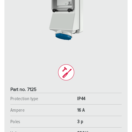
Part no. 7125
Protection type
IP44
Ampere
16 A
Poles
3 p