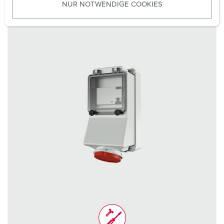
NUR NOTWENDIGE COOKIES
s
w
a
h
l