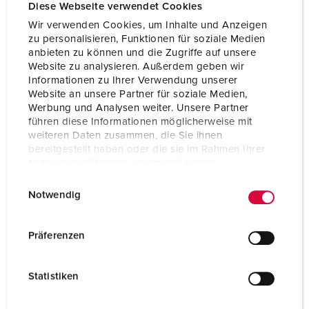
Voltage
400 V
Diese Webseite verwendet Cookies
Wir verwenden Cookies, um Inhalte und Anzeigen
Connection technology
Screw terminals
zu personalisieren, Funktionen für soziale Medien
anbieten zu können und die Zugriffe auf unsere
Contact
standard
Website zu analysieren. Außerdem geben wir
Informationen zu Ihrer Verwendung unserer
Website an unsere Partner für soziale Medien,
TO THE PRODUCT
Werbung und Analysen weiter. Unsere Partner
führen diese Informationen möglicherweise mit
weiteren Daten zusammen, die Sie ihnen
bereitgestellt haben oder die sie im Rahmen Ihrer
Nutzung der Dienste gesammelt haben.
E
Datenschutzerklärung
Impressum
Notwendig
i
n
w
Präferenzen
i
l
Statistiken
l
i