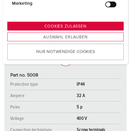
g
Marketing
u
n
g
COOKIES ZULASSEN
s
AUSWAHL ERLAUBEN
a
u
NUR NOTWENDIGE COOKIES
s
w
a
h
Part no. 5008
l
Protection type
IP44
Ampere
32 A
Poles
5 p
Voltage
400 V
Connection technology
Screw terminals