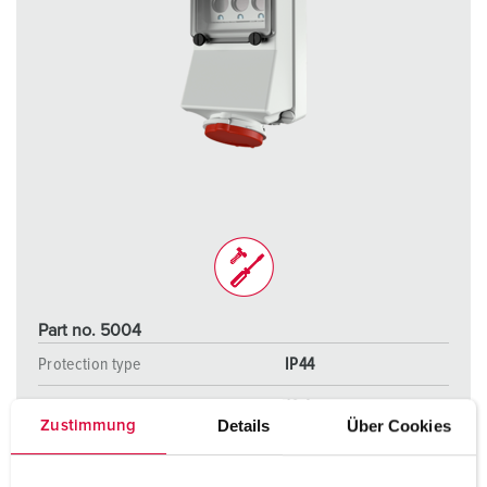
Part no. 5004
Protection type
IP44
Ampere
16 A
Details
Über Cookies
Zustimmung
Poles
5 p