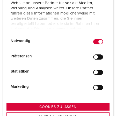
Website an unsere Partner für soziale Medien,
TO THE PRODUCT
Werbung und Analysen weiter. Unsere Partner
führen diese Informationen möglicherweise mit
weiteren Daten zusammen, die Sie ihnen
bereitgestellt haben oder die sie im Rahmen Ihrer
Nutzung der Dienste gesammelt haben.
E
Datenschutzerklärung
Impressum
Notwendig
i
n
w
Präferenzen
i
l
Statistiken
l
i
g
Marketing
u
n
g
COOKIES ZULASSEN
s