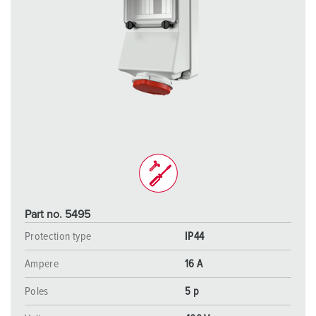
Part no. 5495
Protection type
IP44
Ampere
16 A
Poles
5 p