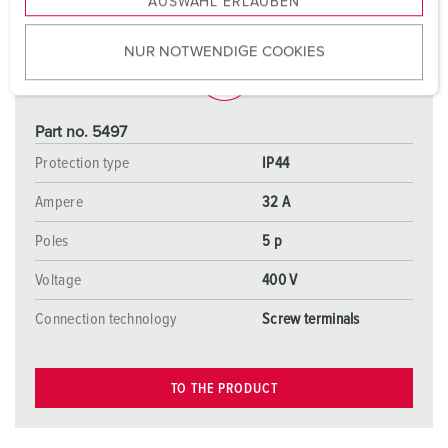
AUSWAHL ERLAUBEN
a
u
NUR NOTWENDIGE COOKIES
s
w
a
h
Part no. 5497
l
Protection type
IP44
Ampere
32 A
Poles
5 p
Voltage
400 V
Connection technology
Screw terminals
TO THE PRODUCT