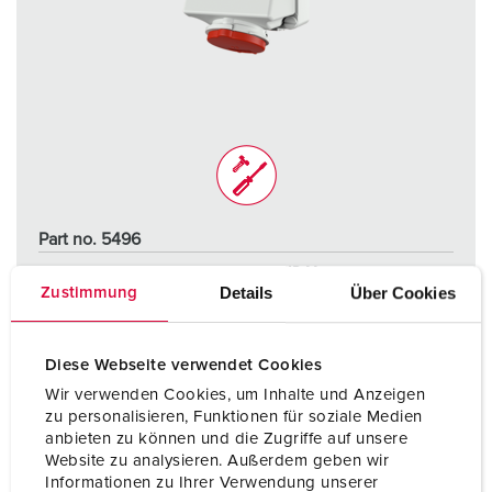
Part no. 5496
Protection type
IP44
Details
Über Cookies
Zustimmung
Ampere
16 A
Poles
4 p
Diese Webseite verwendet Cookies
Wir verwenden Cookies, um Inhalte und Anzeigen
Voltage
400 V
zu personalisieren, Funktionen für soziale Medien
anbieten zu können und die Zugriffe auf unsere
Connection technology
Screw terminals
Website zu analysieren. Außerdem geben wir
Informationen zu Ihrer Verwendung unserer