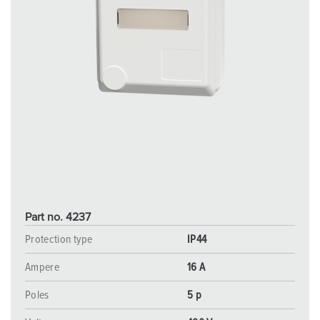
Part no. 4237
Protection type
IP44
Ampere
16 A
Poles
5 p