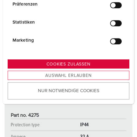
w
Präferenzen
i
l
Statistiken
l
i
g
Marketing
u
n
g
COOKIES ZULASSEN
s
AUSWAHL ERLAUBEN
a
u
NUR NOTWENDIGE COOKIES
s
w
a
h
Part no. 4275
l
Protection type
IP44
Ampere
32 A