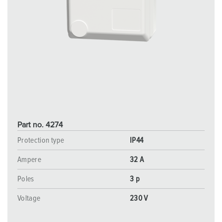
Part no. 4274
Protection type
IP44
Ampere
32 A
Poles
3 p
Voltage
230 V