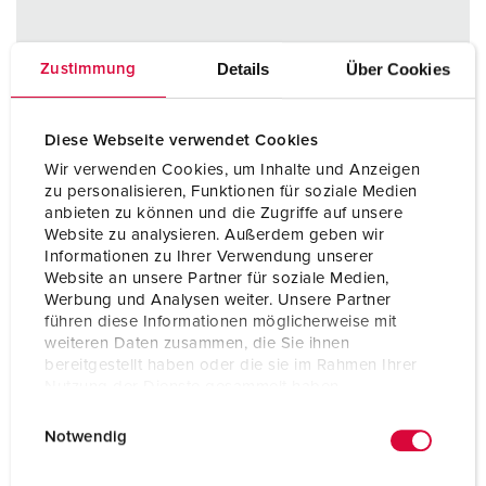
Part no. 4247
Details
Über Cookies
Zustimmung
Protection type
IP44
Ampere
16 A
Diese Webseite verwendet Cookies
Wir verwenden Cookies, um Inhalte und Anzeigen
Poles
3 p
zu personalisieren, Funktionen für soziale Medien
anbieten zu können und die Zugriffe auf unsere
Voltage
230 V
Website zu analysieren. Außerdem geben wir
Informationen zu Ihrer Verwendung unserer
Website an unsere Partner für soziale Medien,
TO THE PRODUCT
Werbung und Analysen weiter. Unsere Partner
führen diese Informationen möglicherweise mit
weiteren Daten zusammen, die Sie ihnen
bereitgestellt haben oder die sie im Rahmen Ihrer
Nutzung der Dienste gesammelt haben.
E
Datenschutzerklärung
Impressum
Notwendig
i
n