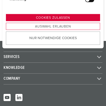
Voltage
400 V
u
n
g
TO THE PRODUCT
COOKIES ZULASSEN
s
AUSWAHL ERLAUBEN
a
u
NUR NOTWENDIGE COOKIES
s
w
PRODUCTS/SOLUTIONS
a
h
SERVICES
l
KNOWLEDGE
COMPANY