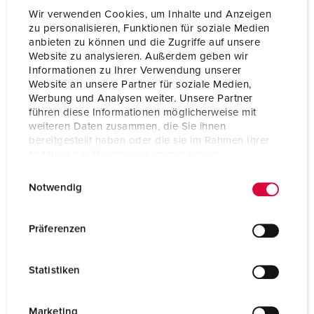
Wir verwenden Cookies, um Inhalte und Anzeigen
zu personalisieren, Funktionen für soziale Medien
anbieten zu können und die Zugriffe auf unsere
Website zu analysieren. Außerdem geben wir
Informationen zu Ihrer Verwendung unserer
Website an unsere Partner für soziale Medien,
Werbung und Analysen weiter. Unsere Partner
führen diese Informationen möglicherweise mit
weiteren Daten zusammen, die Sie ihnen
bereitgestellt haben oder die sie im Rahmen Ihrer
Nutzung der Dienste gesammelt haben.
E
Datenschutzerklärung
Impressum
Notwendig
i
n
Part no. 4145ME
w
Präferenzen
Protection type
IP44
i
l
Ampere
16 A
Statistiken
l
Poles
5 p
i
g
Marketing