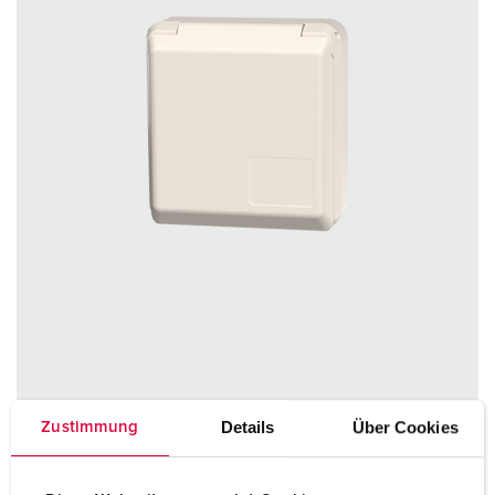
Part no. 4117
Details
Über Cookies
Zustimmung
Protection type
IP44
Ampere
32 A