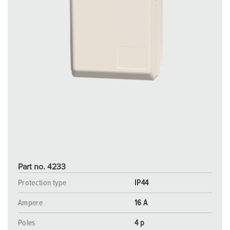
Part no. 4233
Protection type
IP44
Ampere
16 A
Poles
4 p