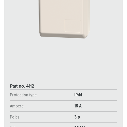
Part no. 4112
Protection type
IP44
Ampere
16 A
Poles
3 p