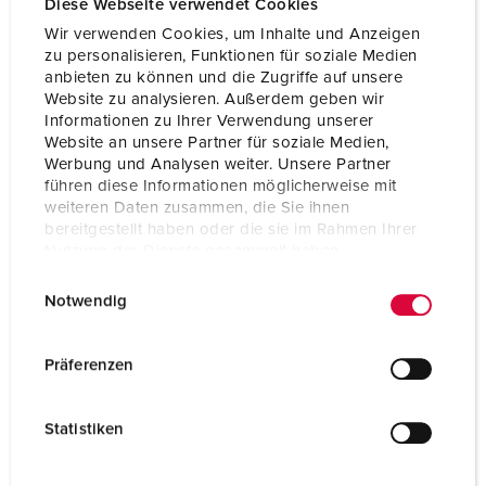
Diese Webseite verwendet Cookies
Wir verwenden Cookies, um Inhalte und Anzeigen
Poles
3 p
zu personalisieren, Funktionen für soziale Medien
anbieten zu können und die Zugriffe auf unsere
Voltage
230 V
Website zu analysieren. Außerdem geben wir
Informationen zu Ihrer Verwendung unserer
Website an unsere Partner für soziale Medien,
TO THE PRODUCT
Werbung und Analysen weiter. Unsere Partner
führen diese Informationen möglicherweise mit
weiteren Daten zusammen, die Sie ihnen
bereitgestellt haben oder die sie im Rahmen Ihrer
Nutzung der Dienste gesammelt haben.
E
Datenschutzerklärung
Impressum
Notwendig
i
n
w
Präferenzen
i
l
Statistiken
l
i