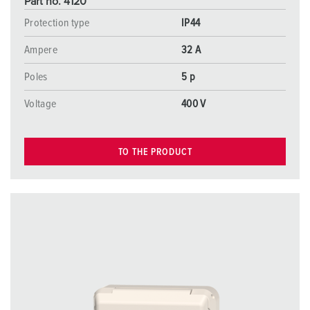
Part no. 4120
Protection type
IP44
Ampere
32 A
Poles
5 p
Voltage
400 V
TO THE PRODUCT