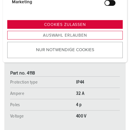
g
Marketing
u
n
g
COOKIES ZULASSEN
s
AUSWAHL ERLAUBEN
a
u
NUR NOTWENDIGE COOKIES
s
w
a
h
Part no. 4118
l
Protection type
IP44
Ampere
32 A
Poles
4 p
Voltage
400 V