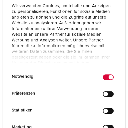
Wir verwenden Cookies, um Inhalte und Anzeigen
zu personalisieren, Funktionen für soziale Medien
anbieten zu können und die Zugriffe auf unsere
Website zu analysieren. Außerdem geben wir
Informationen zu Ihrer Verwendung unserer
Website an unsere Partner für soziale Medien,
Werbung und Analysen weiter. Unsere Partner
führen diese Informationen möglicherweise mit
weiteren Daten zusammen, die Sie ihnen
bereitgestellt haben oder die sie im Rahmen Ihrer
Nutzung der Dienste gesammelt haben.
E
Datenschutzerklärung
Impressum
Notwendig
i
n
Part no. 930036
w
Präferenzen
Enclosure material
Plastic
i
l
Protection type
IP44
Statistiken
l
CEE 16 A, 5 p, 400 V
2
i
g
Marketing