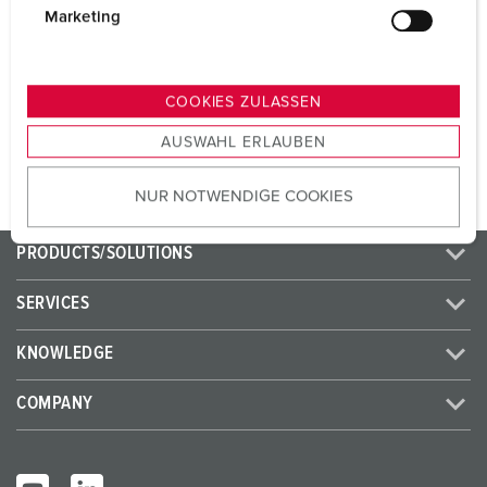
CEE 32 A, 5 p, 400 V
1
g
Marketing
u
SCHUKO® 16 A, 230 V
8
n
g
COOKIES ZULASSEN
s
TO THE PRODUCT
AUSWAHL ERLAUBEN
a
u
NUR NOTWENDIGE COOKIES
s
w
a
PRODUCTS/SOLUTIONS
h
l
SERVICES
KNOWLEDGE
COMPANY