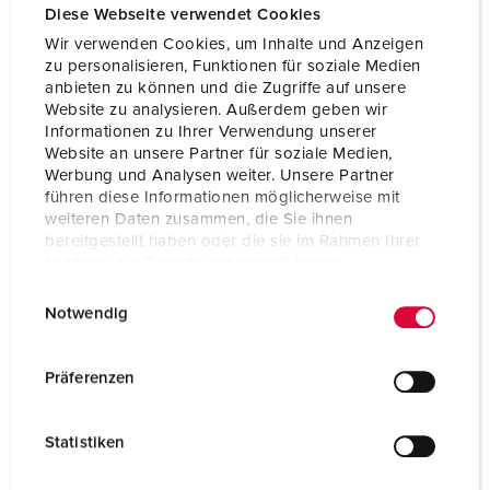
Diese Webseite verwendet Cookies
Wir verwenden Cookies, um Inhalte und Anzeigen
zu personalisieren, Funktionen für soziale Medien
anbieten zu können und die Zugriffe auf unsere
Website zu analysieren. Außerdem geben wir
Informationen zu Ihrer Verwendung unserer
Website an unsere Partner für soziale Medien,
Werbung und Analysen weiter. Unsere Partner
führen diese Informationen möglicherweise mit
weiteren Daten zusammen, die Sie ihnen
bereitgestellt haben oder die sie im Rahmen Ihrer
Nutzung der Dienste gesammelt haben.
E
Datenschutzerklärung
Impressum
Notwendig
i
Part no. 70448
n
Enclosure material
Solid rubber
w
Präferenzen
i
Protection type
IP44
l
Statistiken
CEE 16 A, 5 p, 400 V
1
l
i