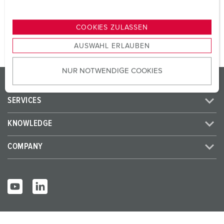
n
TO THE PRODUCT
g
COOKIES ZULASSEN
s
AUSWAHL ERLAUBEN
a
u
NUR NOTWENDIGE COOKIES
s
PRODUCTS/SOLUTIONS
w
a
SERVICES
h
l
KNOWLEDGE
COMPANY