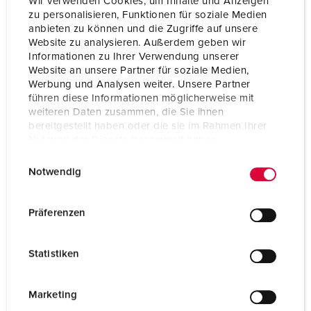
Wir verwenden Cookies, um Inhalte und Anzeigen
zu personalisieren, Funktionen für soziale Medien
anbieten zu können und die Zugriffe auf unsere
Website zu analysieren. Außerdem geben wir
Informationen zu Ihrer Verwendung unserer
Website an unsere Partner für soziale Medien,
Werbung und Analysen weiter. Unsere Partner
führen diese Informationen möglicherweise mit
weiteren Daten zusammen, die Sie ihnen
bereitgestellt haben oder die sie im Rahmen Ihrer
Nutzung der Dienste gesammelt haben.
E
Datenschutzerklärung
Impressum
Notwendig
i
n
w
Part no. 70724
Präferenzen
i
Enclosure material
Solid rubber
l
Statistiken
Protection type
IP44
l
i
SCHUKO® 16 A, 230 V
8
g
Marketing
u