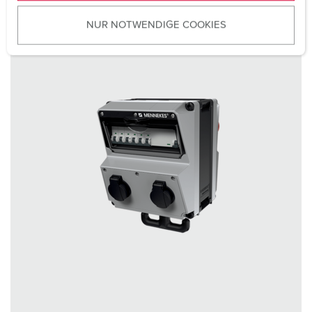
u
NUR NOTWENDIGE COOKIES
s
w
a
h
l