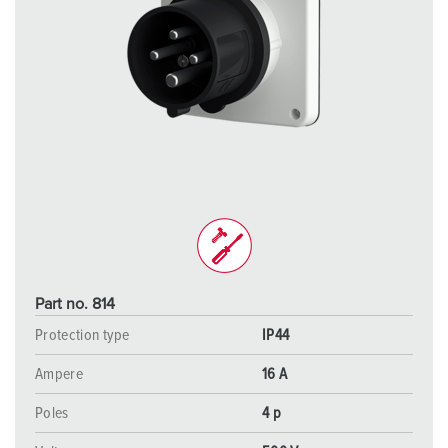
Part no. 814
Protection type
IP44
Ampere
16 A
Poles
4 p