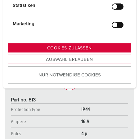
l
Statistiken
l
i
g
Marketing
u
n
g
COOKIES ZULASSEN
s
AUSWAHL ERLAUBEN
a
u
NUR NOTWENDIGE COOKIES
s
w
a
h
Part no. 813
l
Protection type
IP44
Ampere
16 A
Poles
4 p