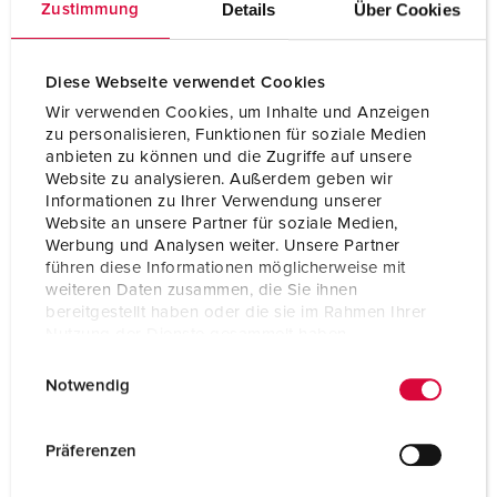
Details
Über Cookies
Zustimmung
Ampere
16 A
Poles
3 p
Diese Webseite verwendet Cookies
Wir verwenden Cookies, um Inhalte und Anzeigen
Voltage
230 V
zu personalisieren, Funktionen für soziale Medien
anbieten zu können und die Zugriffe auf unsere
Connection technology
Screw terminals
Website zu analysieren. Außerdem geben wir
Informationen zu Ihrer Verwendung unserer
Website an unsere Partner für soziale Medien,
TO THE PRODUCT
Werbung und Analysen weiter. Unsere Partner
führen diese Informationen möglicherweise mit
weiteren Daten zusammen, die Sie ihnen
bereitgestellt haben oder die sie im Rahmen Ihrer
Nutzung der Dienste gesammelt haben.
E
Datenschutzerklärung
Impressum
Notwendig
i
n
w
Präferenzen
i