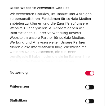
Diese Webseite verwendet Cookies
Wir verwenden Cookies, um Inhalte und Anzeigen
zu personalisieren, Funktionen für soziale Medien
anbieten zu können und die Zugriffe auf unsere
Website zu analysieren. Außerdem geben wir
Informationen zu Ihrer Verwendung unserer
Website an unsere Partner für soziale Medien,
Werbung und Analysen weiter. Unsere Partner
führen diese Informationen möglicherweise mit
weiteren Daten zusammen, die Sie ihnen
bereitgestellt haben oder die sie im Rahmen Ihrer
Nutzung der Dienste gesammelt haben.
E
Datenschutzerklärung
Impressum
Part no. 9343
Notwendig
i
Protection type
IP67
n
w
Präferenzen
Ampere
16 A
i
l
Poles
5 p
Statistiken
l