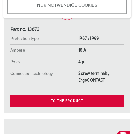
NUR NOTWENDIGE COOKIES
s
w
a
h
Part no. 13673
l
Protection type
IP67 / IP69
Ampere
16 A
Poles
4 p
Connection technology
Screw terminals,
ErgoCONTACT
TO THE PRODUCT