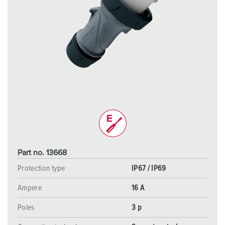
Part no. 13668
Protection type
IP67 / IP69
Ampere
16 A
Poles
3 p