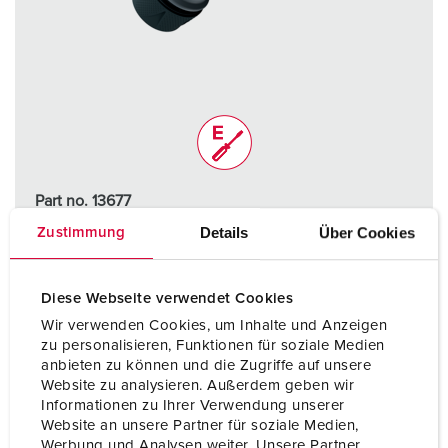
Part no. 13677
Protection type
IP67 / IP69
Details
Über Cookies
Zustimmung
Ampere
32 A
Diese Webseite verwendet Cookies
Poles
3 p
Wir verwenden Cookies, um Inhalte und Anzeigen
zu personalisieren, Funktionen für soziale Medien
Connection technology
Screw terminals,
anbieten zu können und die Zugriffe auf unsere
ErgoCONTACT
Website zu analysieren. Außerdem geben wir
Informationen zu Ihrer Verwendung unserer
Website an unsere Partner für soziale Medien,
TO THE PRODUCT
Werbung und Analysen weiter. Unsere Partner