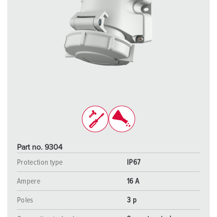
Part no. 9304
Protection type
IP67
Ampere
16 A
Poles
3 p