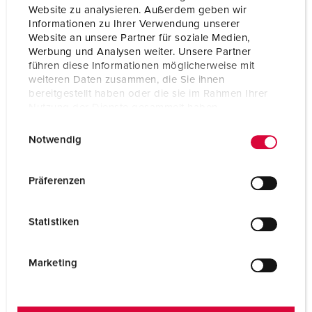
Website zu analysieren. Außerdem geben wir
Informationen zu Ihrer Verwendung unserer
Website an unsere Partner für soziale Medien,
Werbung und Analysen weiter. Unsere Partner
führen diese Informationen möglicherweise mit
weiteren Daten zusammen, die Sie ihnen
bereitgestellt haben oder die sie im Rahmen Ihrer
Nutzung der Dienste gesammelt haben.
E
Datenschutzerklärung
Impressum
Notwendig
i
Part no. 9327
n
Protection type
IP67
w
Präferenzen
i
Ampere
16 A
l
Statistiken
Poles
4 p
l
i
Connection technology
Screw terminals
g
Marketing
u
Contact
standard
n