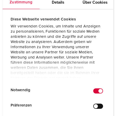
Details
Über Cookies
Zustimmung
Diese Webseite verwendet Cookies
Wir verwenden Cookies, um Inhalte und Anzeigen
zu personalisieren, Funktionen für soziale Medien
anbieten zu können und die Zugriffe auf unsere
Website zu analysieren. Außerdem geben wir
Informationen zu Ihrer Verwendung unserer
Website an unsere Partner für soziale Medien,
Werbung und Analysen weiter. Unsere Partner
führen diese Informationen möglicherweise mit
weiteren Daten zusammen, die Sie ihnen
bereitgestellt haben oder die sie im Rahmen Ihrer
Nutzung der Dienste gesammelt haben.
Part no. 14589
E
Datenschutzerklärung
Impressum
Protection type
IP54
Notwendig
i
Ampere
16 A
n
w
Präferenzen
Poles
3 p
i